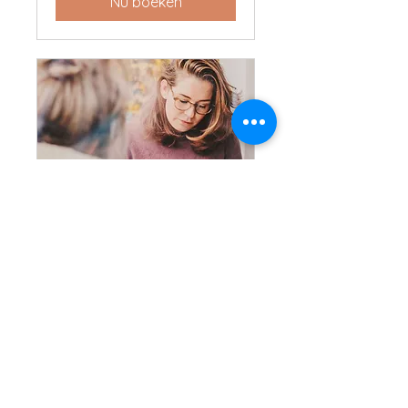
Nu boeken
Eerste gesprek
Voor als je voelt: dit is het
moment om iets te
veranderen.
Meer informatie
30 min.
Gratis
Gratis