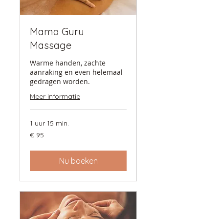
Mama Guru
Massage
Warme handen, zachte
aanraking en even helemaal
gedragen worden.
Meer informatie
1 uur 15 min.
95
€ 95
euro
Nu boeken