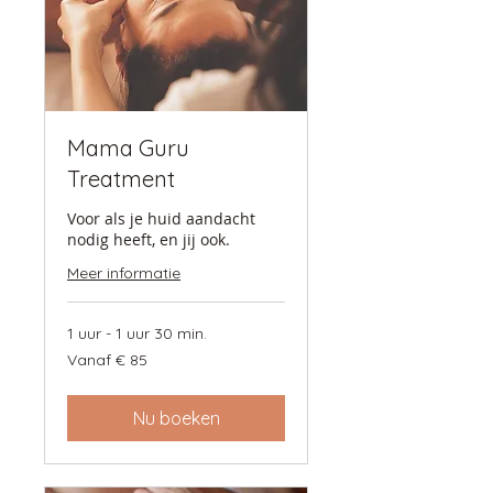
Mama Guru
Treatment
Voor als je huid aandacht
nodig heeft, en jij ook.
Meer informatie
1 uur - 1 uur 30 min.
Vanaf
Vanaf € 85
85
euro
Nu boeken