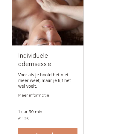
Individuele
ademsessie
Voor als je hoofd het niet
meer weet, maar je lijf het
wel voelt.
Meer informatie
1 uur 30 min.
125
€ 125
euro