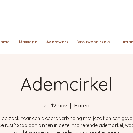
Home
Massage
Ademwerk
Vrouwencirkels
Human
Ademcirkel
zo 12 nov
  |  
Haren
ij op zoek naar een diepere verbinding met jezelf en een gevo
ijke rust? Stap dan binnen in deze inspirerende ademcirkel, waa
kracht van verbonden ademhaling gaat ervaren.