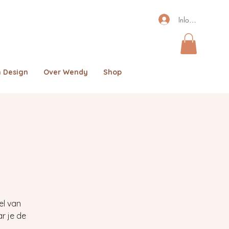
Inloggen
 Design
Over Wendy
Shop
el van
r je de