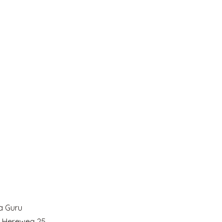
 Guru
 Hereweg 25