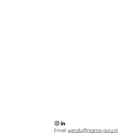
Email:
wendy@mama-guru.nl