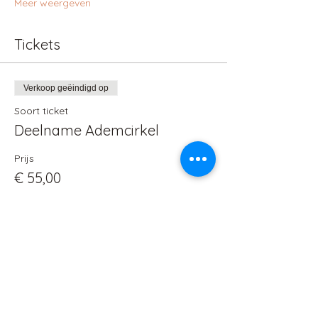
Meer weergeven
Tickets
Verkoop geëindigd op
Soort ticket
Deelname Ademcirkel
Prijs
€ 55,00
BTW
+€ 1,38 servicekosten
inbegrepen
ticket
Deel dit evenement