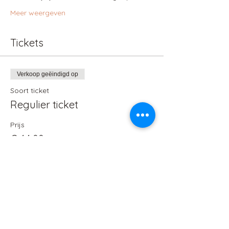
Meer weergeven
Tickets
Verkoop geëindigd op
Soort ticket
Regulier ticket
Prijs
€ 44,00
+€ 1,10 servicekosten ticket
Deel dit evenement