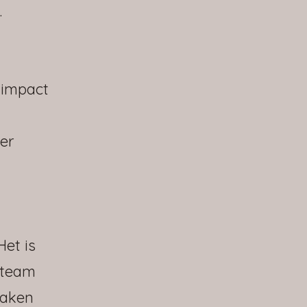
.
 impact
er
et is
e team
maken