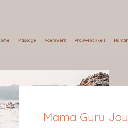
Home
Massage
Ademwerk
Vrouwencirkels
Human
Mama Guru Jour