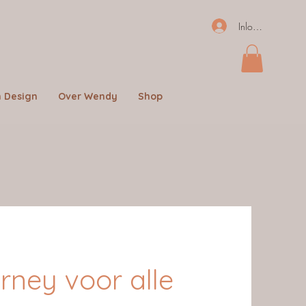
Inloggen
 Design
Over Wendy
Shop
ney voor alle