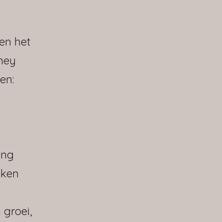
en het
ney
en:
ang
eken
 groei,