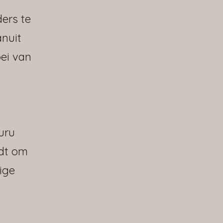
ers te
anuit
oei van
uru
idt om
ige