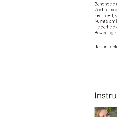
Behandeld i
Zachte maar 
Een innerli
Ruimte om l
Helderheid d
Beweging z
Je kunt oo
Instr