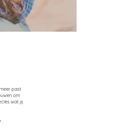
t meer past
trouwen om
ies wat jij
.