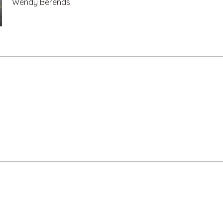
Wendy Berends
n