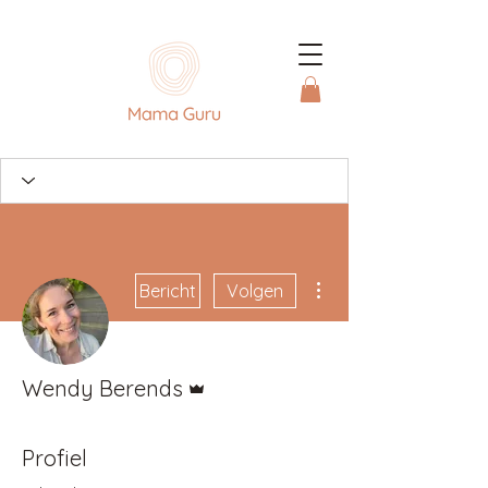
Meer acties
Bericht
Volgen
Beheerder
Wendy Berends
Profiel