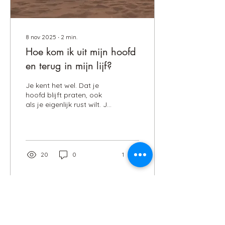
niemand op instapt,...
8 nov 2025
∙
2
min.
Hoe kom ik uit mijn hoofd
en terug in mijn lijf?
Je kent het wel. Dat je
hoofd blijft praten, ook
als je eigenlijk rust wilt. Je
weet dat je te veel denkt,
maar stoppen lukt niet.
Hoe vaak je ook zegt “ik
moet even
ontspannen”,je lichaam
20
0
1
doet niet mee. En precies
daar zit het punt. Je kunt
niet uit je hoofd denken
De meeste vrouwen
proberen hun hoofd stil te
krijgen met hun hoofd.
Door te plannen, te