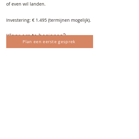
of even wil landen.
Investering: € 1.495 (termijnen mogelijk).
Klaar om te beginnen?​
Plan een eerste gesprek