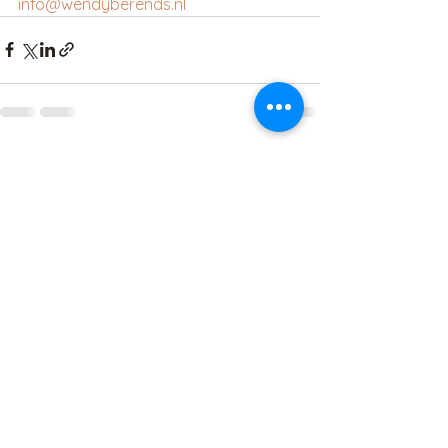
info@wendyberends.nl
Alles weergeven
Recente blogposts