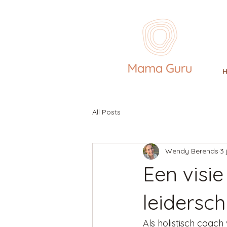
All Posts
Wendy Berends
3 
Een visi
leidersc
Als holistisch coac