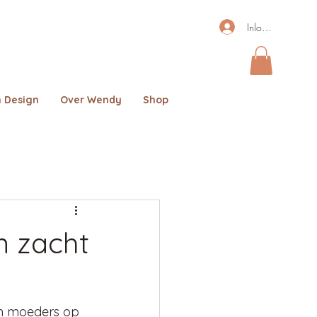
Inloggen
 Design
Over Wendy
Shop
n zacht
om moeders op 