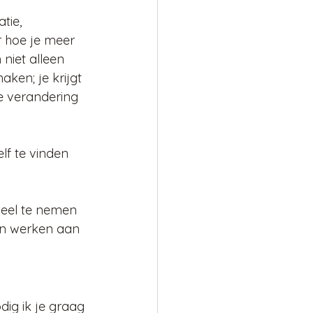
tie, 
r hoe je meer 
 niet alleen 
ken; je krijgt 
te verandering 
lf te vinden 
deel te nemen 
en werken aan 
ig ik je graag 