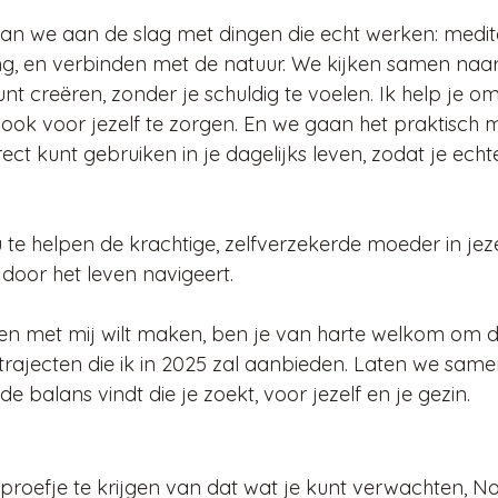
an we aan de slag met dingen die echt werken: medita
aling, en verbinden met de natuur. We kijken samen naa
unt creëren, zonder je schuldig te voelen. Ik help je om
ook voor jezelf te zorgen. En we gaan het praktisch ma
rect kunt gebruiken in je dagelijks leven, zodat je ech
u te helpen de krachtige, zelfverzekerde moeder in jeze
door het leven navigeert.
men met mij wilt maken, ben je van harte welkom om 
rajecten die ik in 2025 zal aanbieden. Laten we sam
de balans vindt die je zoekt, voor jezelf en je gezin.
roefje te krijgen van dat wat je kunt verwachten, Nod