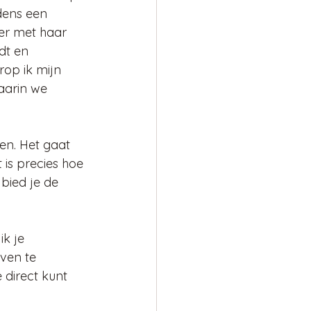
dens een 
der met haar 
dt en 
op ik mijn 
arin we 
eren. Het gaat 
 is precies hoe 
 bied je de 
k je 
ven te 
 direct kunt 