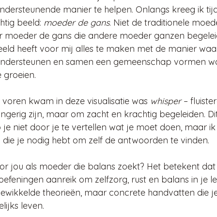
ndersteunende manier te helpen. Onlangs kreeg ik tij
htig beeld: 
moeder de gans
. Niet de traditionele moe
ar moeder de gans die andere moeder ganzen begelei
eld heeft voor mij alles te maken met de manier waar
 ondersteunen en samen een gemeenschap vormen wa
 groeien.
voren kwam in deze visualisatie was 
whisper
 – fluist
ingerig zijn, maar om zacht en krachtig begeleiden. Dit
p je niet door je te vertellen wat je moet doen, maar ik
g die je nodig hebt om zelf de antwoorden te vinden.
or jou als moeder die balans zoekt? Het betekent dat i
oefeningen aanreik om zelfzorg, rust en balans in je le
gewikkelde theorieën, maar concrete handvatten die je
lijks leven.