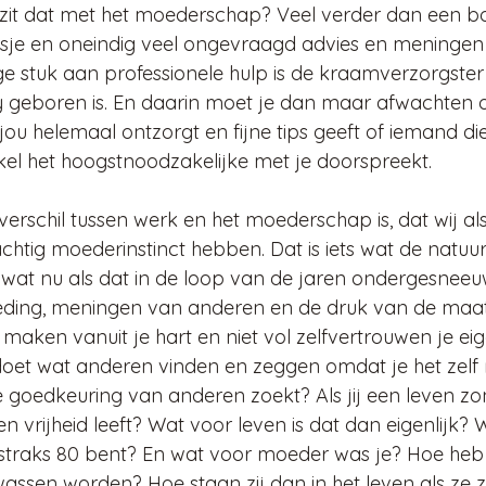
 zit dat met het moederschap? Veel verder dan een bo
usje en oneindig veel ongevraagd advies en meninge
ge stuk aan professionele hulp is de kraamverzorgster 
 geboren is. En daarin moet je dan maar afwachten o
jou helemaal ontzorgt en fijne tips geeft of iemand di
nkel het hoogstnoodzakelijke met je doorspreekt.
 verschil tussen werk en het moederschap is, dat wij a
rachtig moederinstinct hebben. Dat is iets wat de natuur
at nu als dat in de loop van de jaren ondergesneeuw
eding, meningen van anderen en de druk van de maat
 maken vanuit je hart en niet vol zelfvertrouwen je ei
 doet wat anderen vinden en zeggen omdat je het zelf 
de goedkeuring van anderen zoekt? Als jij een leven zo
n vrijheid leeft? Wat voor leven is dat dan eigenlijk? W
 straks 80 bent? En wat voor moeder was je? Hoe heb j
lwassen worden? Hoe staan zij dan in het leven als ze 