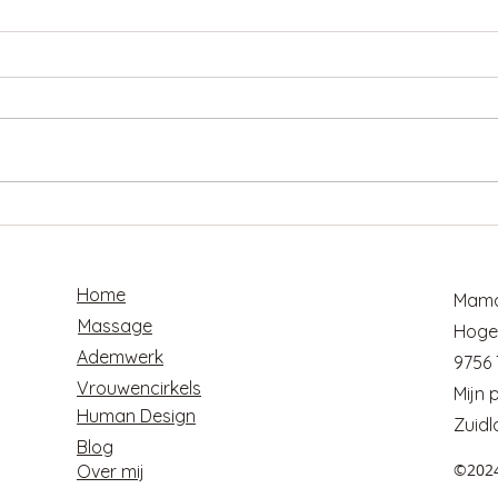
Hoe kom ik uit mijn hoofd en
Mijn 
terug in mijn lijf?
wat j
vert
Home
Mama
Massage
Hoge
Ademwerk
9756
Vrouwencirkels
Mijn 
Human Design
Zuidl
Blog
©202
Over mij