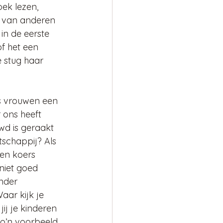
ek lezen, 
n van anderen 
in de eerste 
f het een 
e stug haar 
ls vrouwen een 
 ons heeft 
d is geraakt 
schappij? Als 
gen koers 
niet goed 
nder 
aar kijk je 
ij je kinderen 
zo’n voorbeeld 