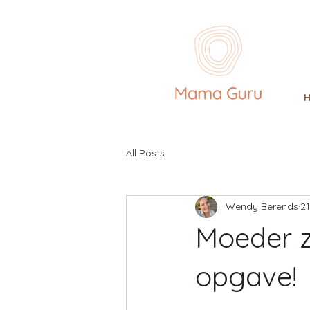
All Posts
Wendy Berends
21
Moeder zi
opgave!