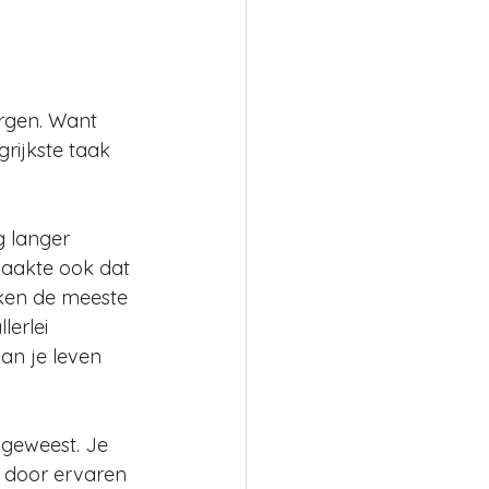
rgen. Want 
grijkste taak 
 langer 
aakte ook dat 
rken de meeste 
erlei 
an je leven 
 geweest. Je 
 door ervaren 