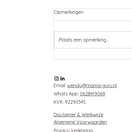
Opmerkingen
Plaats een opmerking...
Een terugblik op 2025: wat
dit jaar me leerde.
Email:
wendy@mama-guru.nl
Whats App:
0628419069
KVK: 92290345
Disclaimer & Werkwijze
Algemene Voorwaarden
Privacy Verklaring