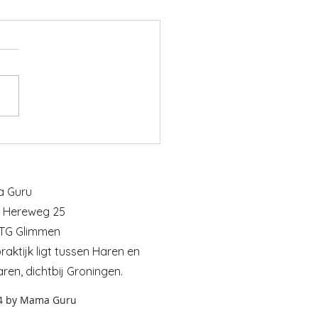
hoofd staat nooit stil,
e lijf je probeert te
ellen
 Guru
 Hereweg 25
 TG Glimmen
praktijk ligt tussen Haren en
aren, dichtbij Groningen
​.
4 by Mama Guru