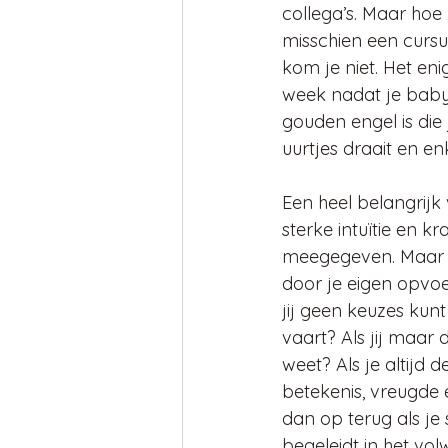
collega’s. Maar hoe
misschien een curs
kom je niet. Het eni
week nadat je baby
gouden engel is die 
uurtjes draait en e
Een heel belangrijk
sterke intuïtie en k
meegegeven. Maar w
door je eigen opvo
jij geen keuzes kunt
vaart? Als jij maar
weet? Als je altijd 
betekenis, vreugde e
dan op terug als je
begeleidt in het vo