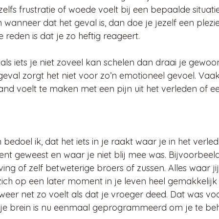
elfs frustratie of woede voelt bij een bepaalde situatie. 
 wanneer dat het geval is, dan doe je jezelf een plezi
reden is dat je zo heftig reageert. 
ls iets je niet zoveel kan schelen dan draai je gewoon
geval zorgt het niet voor zo’n emotioneel gevoel. Vaak
and voelt te maken met een pijn uit het verleden of e
 bedoel ik, dat het iets in je raakt waar je in het verl
nt geweest en waar je niet blij mee was. Bijvoorbeeld 
ng of zelf betweterige broers of zussen. Alles waar ji
zich op een later moment in je leven heel gemakkelijk
 weer net zo voelt als dat je vroeger deed. Dat was vo
en je brein is nu eenmaal geprogrammeerd om je te b