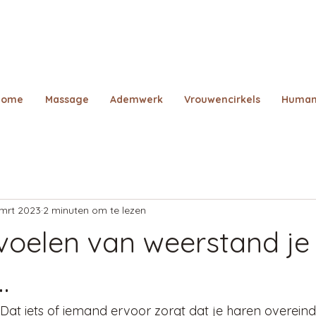
Home
Massage
Ademwerk
Vrouwencirkels
Human
 mrt 2023
2 minuten om te lezen
voelen van weerstand je
…
? Dat iets of iemand ervoor zorgt dat je haren overein