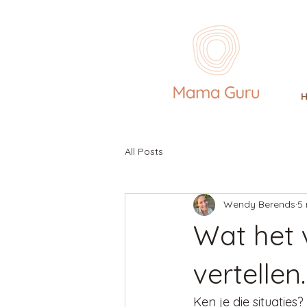
All Posts
Wendy Berends
5
Wat het 
vertellen
Ken je die situaties