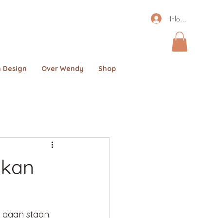
Inloggen
 Design
Over Wendy
Shop
 kan
d gaan staan. 