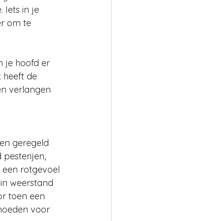
Iets in je 
er om te 
 je hoofd er 
 heeft de 
en verlangen 
eden geregeld 
pesterijen, 
j een rotgevoel 
 in weerstand 
or toen een 
ehoeden voor 